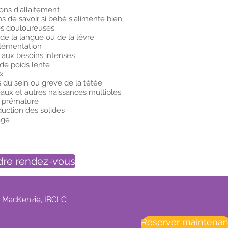
ions d'allaitement
s de savoir si bébé s'alimente bien
es douloureuses
 de la langue ou de la lèvre
lémentation
 aux besoins intenses
 de poids lente
ux
s du sein ou grève de la tétée
aux et autres naissances multiples
 prématuré
duction des solides
age
dre rendez-vous
 MacKenzie, IBCLC.
Réserver maintenan