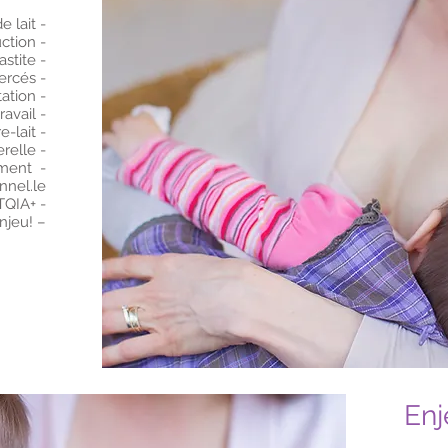
 lait -
ction -
stite -
rcés -
tation -
ravail -
e-lait -
relle -
ement -
nnel.le
TQIA+ -
njeu! –
Enj