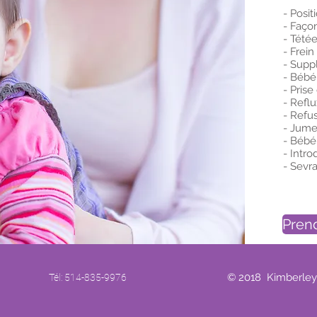
- Posit
- Façon
- Tété
- Frein
- Supp
- Bébé
- Prise
- Refl
- Refu
- Jume
- Bébé
- Intro
- Sevr
Pren
© 2018 Kimberley
Tél: 514-835-9976